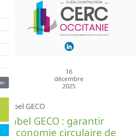
16
décembre
er
2025
Label GECO
Label GECO : garantir
l’économie circulaire de