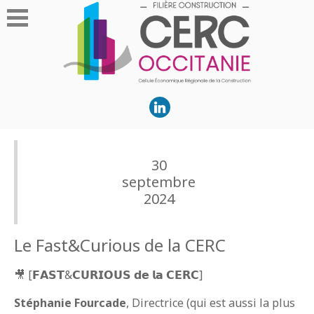
30
septembre
2024
Le Fast&Curious de la CERC
🎥 [𝗙𝗔𝗦𝗧&𝗖𝗨𝗥𝗜𝗢𝗨𝗦 𝗱𝗲 𝗹𝗮 𝗖𝗘𝗥𝗖]
Stéphanie Fourcade
, Directrice (qui est aussi la plus